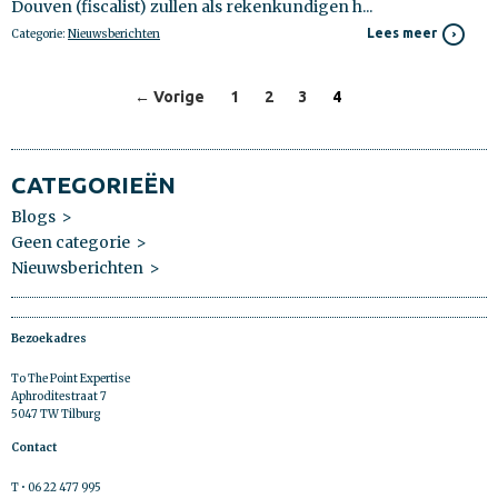
Douven (fiscalist) zullen als rekenkundigen h...
Lees meer
Categorie:
Nieuwsberichten
← Vorige
1
2
3
4
NAVIGATIE
CATEGORIEËN
Blogs
Geen categorie
Nieuwsberichten
Bezoekadres
To The Point Expertise
Aphroditestraat 7
5047 TW Tilburg
Contact
T • 06 22 477 995